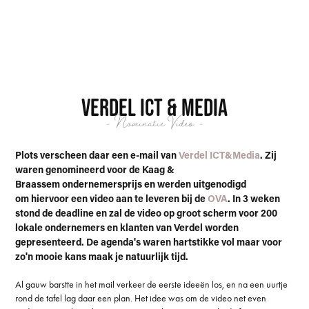
Verdel ICT & Media
- Nominatie Video -
Plots verscheen daar een e-mail van
Verdel ICT&Media
. Zij
waren genomineerd voor de Kaag &
Braassem ondernemersprijs en werden uitgenodigd
om hiervoor een video aan te leveren bij de
OVA
. In 3 weken
stond de deadline en zal de video op groot scherm voor 200
lokale ondernemers en klanten van Verdel worden
gepresenteerd. De agenda's waren hartstikke vol maar voor
zo'n mooie kans maak je natuurlijk tijd.
Al gauw barstte in het mail verkeer de eerste ideeën los, en na een uurtje
rond de tafel lag daar een plan. Het idee was om de video net even