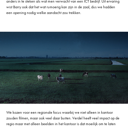
anders in te steken als wat men verwacht van een ICT bedrijf. Uit ervaring
wist Barry ook dat het wat rumoerig kan zijn in de zaal, dus we hadden
een opening nodig welke aandacht zou trekken.
We kozen voor een regionale focus waarbij we niet alleen in kantoor
zouden filmen, maar ook veel daar buiten. Verdel heeft veel impact op de
regio maar met alleen beelden in het kantoor is dat moeilijk om te laten