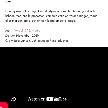
zien.
Daarbij was het belangrijk om de dynamiek van het bedrijf goed uit te
lichtten. Veel snelle processen, communicatie en veranderingen, maar
alles met een grote lach en een laagdrempelig imago.
Klant:
Verdel ICT & Media
Datum:
November, 2019
Crew:
Roos Jansen, Lichtgevoelig Filmproducties