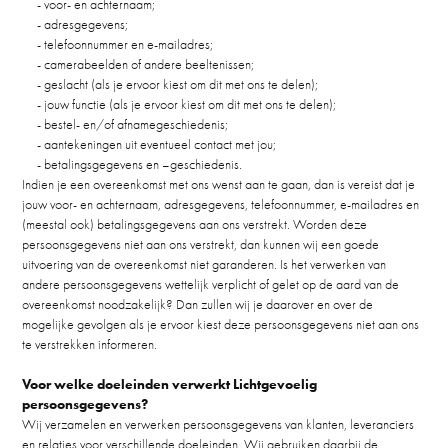
- voor- en achternaam;
- adresgegevens;
- telefoonnummer en e-mailadres;
- camerabeelden of andere beeltenissen;
- geslacht (als je ervoor kiest om dit met ons te delen);
- jouw functie (als je ervoor kiest om dit met ons te delen);
- bestel- en/of afnamegeschiedenis;
- aantekeningen uit eventueel contact met jou;
- betalingsgegevens en –geschiedenis.
Indien je een overeenkomst met ons wenst aan te gaan, dan is vereist dat je
jouw voor- en achternaam, adresgegevens, telefoonnummer, e-mailadres en
(meestal ook) betalingsgegevens aan ons verstrekt. Worden deze
persoonsgegevens niet aan ons verstrekt, dan kunnen wij een goede
uitvoering van de overeenkomst niet garanderen. Is het verwerken van
andere persoonsgegevens wettelijk verplicht of gelet op de aard van de
overeenkomst noodzakelijk? Dan zullen wij je daarover en over de
mogelijke gevolgen als je ervoor kiest deze persoonsgegevens niet aan ons
te verstrekken informeren.
Voor welke doeleinden verwerkt Lichtgevoelig
persoonsgegevens?
Wij verzamelen en verwerken persoonsgegevens van klanten, leveranciers
en relaties voor verschillende doeleinden. Wij gebruiken daarbij de