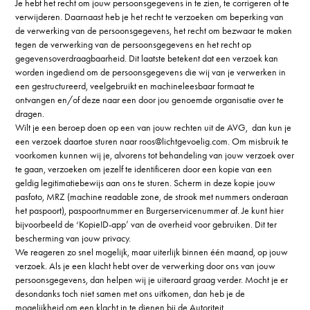
Je hebt het recht om jouw persoonsgegevens in te zien, te corrigeren of te
verwijderen. Daarnaast heb je het recht te verzoeken om beperking van
de verwerking van de persoonsgegevens, het recht om bezwaar te maken
tegen de verwerking van de persoonsgegevens en het recht op
gegevensoverdraagbaarheid. Dit laatste betekent dat een verzoek kan
worden ingediend om de persoonsgegevens die wij van je verwerken in
een gestructureerd, veelgebruikt en machineleesbaar formaat te
ontvangen en/of deze naar een door jou genoemde organisatie over te
dragen.
Wilt je een beroep doen op een van jouw rechten uit de AVG, dan kun je
een verzoek daartoe sturen naar roos@lichtgevoelig.com. Om misbruik te
voorkomen kunnen wij je, alvorens tot behandeling van jouw verzoek over
te gaan, verzoeken om jezelf te identificeren door een kopie van een
geldig legitimatiebewijs aan ons te sturen. Scherm in deze kopie jouw
pasfoto, MRZ (machine readable zone, de strook met nummers onderaan
het paspoort), paspoortnummer en Burgerservicenummer af. Je kunt hier
bijvoorbeeld de ‘KopieID-app’ van de overheid voor gebruiken. Dit ter
bescherming van jouw privacy.
We reageren zo snel mogelijk, maar uiterlijk binnen één maand, op jouw
verzoek. Als je een klacht hebt over de verwerking door ons van jouw
persoonsgegevens, dan helpen wij je uiteraard graag verder. Mocht je er
desondanks toch niet samen met ons uitkomen, dan heb je de
mogelijkheid om een klacht in te dienen bij de Autoriteit