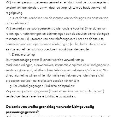
Wij kunnen persoonsgegevens verwerken en daarnaast persoonsgegevens
verstrekken aan derden, als wij daartoe verplicht zijn op basis van wet- of
regelgeving.
e. Het debiteurenbeheer en de incasso van vorderingen ten aanzien van
onze debiteuren:
Wij verwerken persoonsgegevens onder andere voor het (i) versturen van
rekeningen, herinneringen en aanmaningen aan debiteuren om vorderingen
te incasseren; (ii) uitvoeren van een telefoongesprek om een debiteur te
herinneren aan een openstaande vordering en (iii) het laten uitvoeren van
een gerechtelijke incassoprocedure in voorkomende gevallen.
f. Direct marketing:
Jouw persoonsgegevens (kunnen) worden verwerkt om je
marktaanbiedingen, nieuwsbrieven, informatie-enquêtes en uitnodigingen te
versturen via e-mail, tekstberichten, telefoongesprekken en/of de post. Via
direct marketing willen wij je informatie verstrekken over diensten en/of
producten die voor jou interessant zouden kunnen zijn.
g. Ter verdediging tegen juridische aanspraken:
Wij kunnen persoonsgegevens (laten) verwerken om onszelf te (kunnen)
verdedigen tegen eventuele juridische aanspraken.
Op basis van welke grondslag verwerkt Lichtgevoelig
persoonsgegevens?