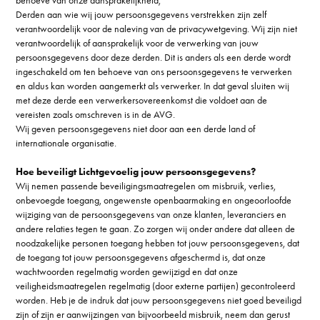
behoeve van onze aansprakelijkheid;
Derden aan wie wij jouw persoonsgegevens verstrekken zijn zelf
verantwoordelijk voor de naleving van de privacywetgeving. Wij zijn niet
verantwoordelijk of aansprakelijk voor de verwerking van jouw
persoonsgegevens door deze derden. Dit is anders als een derde wordt
ingeschakeld om ten behoeve van ons persoonsgegevens te verwerken
en aldus kan worden aangemerkt als verwerker. In dat geval sluiten wij
met deze derde een verwerkersovereenkomst die voldoet aan de
vereisten zoals omschreven is in de AVG.
Wij geven persoonsgegevens niet door aan een derde land of
internationale organisatie.
Hoe beveiligt Lichtgevoelig jouw persoonsgegevens?
Wij nemen passende beveiligingsmaatregelen om misbruik, verlies,
onbevoegde toegang, ongewenste openbaarmaking en ongeoorloofde
wijziging van de persoonsgegevens van onze klanten, leveranciers en
andere relaties tegen te gaan. Zo zorgen wij onder andere dat alleen de
noodzakelijke personen toegang hebben tot jouw persoonsgegevens, dat
de toegang tot jouw persoonsgegevens afgeschermd is, dat onze
wachtwoorden regelmatig worden gewijzigd en dat onze
veiligheidsmaatregelen regelmatig (door externe partijen) gecontroleerd
worden. Heb je de indruk dat jouw persoonsgegevens niet goed beveiligd
zijn of zijn er aanwijzingen van bijvoorbeeld misbruik, neem dan gerust