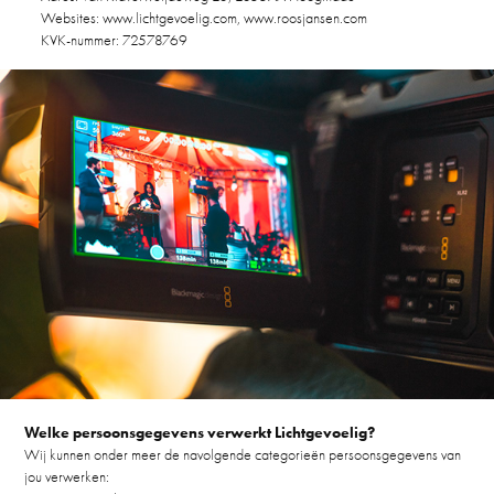
Websites:
www.lichtgevoelig.com
,
www.roosjansen.com
KVK-nummer: 72578769
Welke persoonsgegevens verwerkt Lichtgevoelig?
Wij kunnen onder meer de navolgende categorieën persoonsgegevens van
jou verwerken: