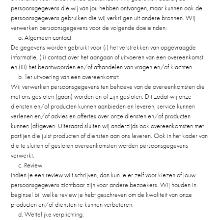
persoonsgegevens die wij van jou hebben ontvangen, maar kunnen ook de
persoonsgegevens gebruiken die wij verkrijgen uit andere bronnen. Wij
verwerken persoonsgegevens voor de volgende doeleinden:
a. Algemeen contact:
De gegevens worden gebruikt voor (i) het verstrekken van opgevraagde
informatie, (ii) contact over het aangaan of uitvoeren van een overeenkomst
en (iii) het beantwoorden en/of afhandelen van vragen en/of klachten.
b. Ter uitvoering van een overeenkomst:
Wij verwerken persoonsgegevens ten behoeve van de overeenkomsten die
met ons gesloten (gaan) worden en of zijn gesloten. Dit zodat wij onze
diensten en/of producten kunnen aanbieden en leveren, service kunnen
verlenen en/of advies en offertes over onze diensten en/of producten
kunnen (af)geven. Uiteraard sluiten wij anderzijds ook overeenkomsten met
partijen die juist producten of diensten aan ons leveren. Ook in het kader van
die te sluiten of gesloten overeenkomsten worden persoonsgegevens
verwerkt.
c. Review:
Indien je een review wilt schrijven, dan kun je er zelf voor kiezen of jouw
persoonsgegevens zichtbaar zijn voor andere bezoekers. Wij houden in
beginsel bij welke review je hebt geschreven om de kwaliteit van onze
producten en/of diensten te kunnen verbeteren.
d. Wettelijke verplichting: