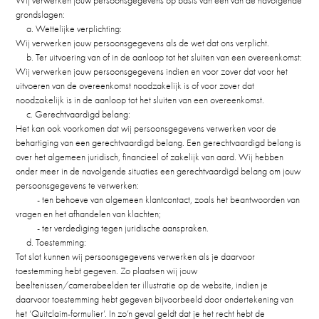
Wij verwerken jouw persoonsgegevens op basis van een van de navolgende
grondslagen:
a. Wettelijke verplichting:
Wij verwerken jouw persoonsgegevens als de wet dat ons verplicht.
b. Ter uitvoering van of in de aanloop tot het sluiten van een overeenkomst:
Wij verwerken jouw persoonsgegevens indien en voor zover dat voor het
uitvoeren van de overeenkomst noodzakelijk is of voor zover dat
noodzakelijk is in de aanloop tot het sluiten van een overeenkomst.
c. Gerechtvaardigd belang:
Het kan ook voorkomen dat wij persoonsgegevens verwerken voor de
behartiging van een gerechtvaardigd belang. Een gerechtvaardigd belang is
over het algemeen juridisch, financieel of zakelijk van aard. Wij hebben
onder meer in de navolgende situaties een gerechtvaardigd belang om jouw
persoonsgegevens te verwerken:
- ten behoeve van algemeen klantcontact, zoals het beantwoorden van
vragen en het afhandelen van klachten;
- ter verdediging tegen juridische aanspraken.
d. Toestemming:
Tot slot kunnen wij persoonsgegevens verwerken als je daarvoor
toestemming hebt gegeven. Zo plaatsen wij jouw
beeltenissen/camerabeelden ter illustratie op de website, indien je
daarvoor toestemming hebt gegeven bijvoorbeeld door ondertekening van
het ‘Quitclaim-formulier’. In zo’n geval geldt dat je het recht hebt de