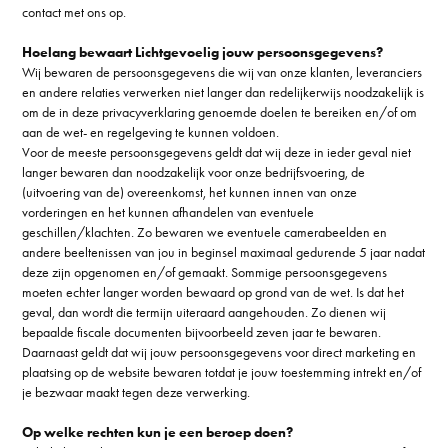
contact met ons op.
Hoelang bewaart Lichtgevoelig jouw persoonsgegevens?
Wij bewaren de persoonsgegevens die wij van onze klanten, leveranciers
en andere relaties verwerken niet langer dan redelijkerwijs noodzakelijk is
om de in deze privacyverklaring genoemde doelen te bereiken en/of om
aan de wet- en regelgeving te kunnen voldoen.
Voor de meeste persoonsgegevens geldt dat wij deze in ieder geval niet
langer bewaren dan noodzakelijk voor onze bedrijfsvoering, de
(uitvoering van de) overeenkomst, het kunnen innen van onze
vorderingen en het kunnen afhandelen van eventuele
geschillen/klachten. Zo bewaren we eventuele camerabeelden en
andere beeltenissen van jou in beginsel maximaal gedurende 5 jaar nadat
deze zijn opgenomen en/of gemaakt. Sommige persoonsgegevens
moeten echter langer worden bewaard op grond van de wet. Is dat het
geval, dan wordt die termijn uiteraard aangehouden. Zo dienen wij
bepaalde fiscale documenten bijvoorbeeld zeven jaar te bewaren.
Daarnaast geldt dat wij jouw persoonsgegevens voor direct marketing en
plaatsing op de website bewaren totdat je jouw toestemming intrekt en/of
je bezwaar maakt tegen deze verwerking.
Op welke rechten kun je een beroep doen?