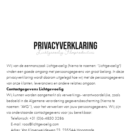
Privacyverklaring
Lichtgevoelig Filmproducties
Wij van de eenmanszaak Lichtgevoelig (hierna te noemen: “Lichtgevoelig")
vinden een goede omgang met persoonsgegevens van groot belang. In deze
privacyverklaring wordt daarom uitgelegd hoe wij met de persoonsgegevens
van onze klanten, leveranciers en andere relaties omgaan.
Contactgegevens Lichtgevoelig
Wij kunnen worden aangemerkt als verwerkings- verantwoordelijke, zoals
bedoeld in de Algemene verordening gegevensbescherming (hierna te
noemen: “AVG”), voor het verwerken van jouw persoonsgegevens. Wij zijn
via onderstaande contactgegevens voor jou bereikbaar:
Telefonisch: +31 (0)6-4850 3286
E-mail: roos@lichtgevoelig.com
Adres: Van Klaverweijdeweg 23, 2355AA Hoogmade