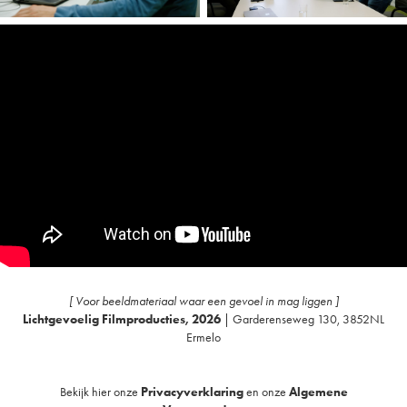
[ Voor beeldmateriaal waar een gevoel in mag liggen ]
Lichtgevoelig Filmproducties, 2026
| Garderenseweg 130, 3852NL
Ermelo
Bekijk hier onze
Privacyverklaring
en onze
Algemene